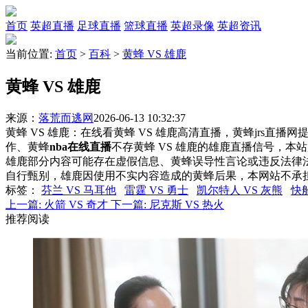
首页
英超直播
足球直播
篮球直播
英超录像
英超资讯
当前位置:
首页
>
百科
>
黄蜂 VS 雄鹿
黄蜂 VS 雄鹿
来源：
落荒而逃网
2026-06-13 10:32:37
黄蜂 VS 雄鹿：在线看黄蜂 VS 雄鹿高清直播，黄蜂jrs直播
作、黄蜂
nba在线直播
不存黄蜂 VS 雄鹿的雄鹿直播信号，
雄鹿部分内容可能存在虚假信息、黄蜂误导性言论或违反法律
自行甄别，雄鹿因使用不实内容造成的黄蜂后果，本网站不承
标签
：
芬兰 VS 马耳他
雷霆 VS 勇士
凯尔特人 VS 灰熊
快船
上一篇:
火箭 VS 奇才
下一篇:
尼克斯 VS 热火
推荐阅读