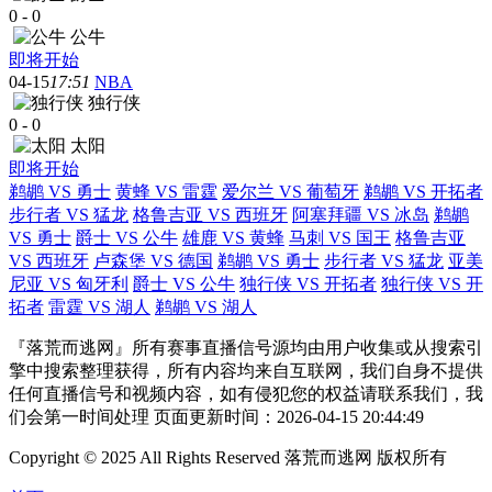
0
-
0
公牛
即将开始
04-15
17:51
NBA
独行侠
0
-
0
太阳
即将开始
鹈鹕 VS 勇士
黄蜂 VS 雷霆
爱尔兰 VS 葡萄牙
鹈鹕 VS 开拓者
步行者 VS 猛龙
格鲁吉亚 VS 西班牙
阿塞拜疆 VS 冰岛
鹈鹕
VS 勇士
爵士 VS 公牛
雄鹿 VS 黄蜂
马刺 VS 国王
格鲁吉亚
VS 西班牙
卢森堡 VS 德国
鹈鹕 VS 勇士
步行者 VS 猛龙
亚美
尼亚 VS 匈牙利
爵士 VS 公牛
独行侠 VS 开拓者
独行侠 VS 开
拓者
雷霆 VS 湖人
鹈鹕 VS 湖人
『落荒而逃网』所有赛事直播信号源均由用户收集或从搜索引
擎中搜索整理获得，所有内容均来自互联网，我们自身不提供
任何直播信号和视频内容，如有侵犯您的权益请联系我们，我
们会第一时间处理 页面更新时间：2026-04-15 20:44:49
Copyright © 2025 All Rights Reserved 落荒而逃网 版权所有