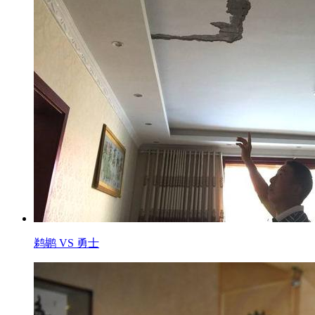
鹈鹕 VS 勇士