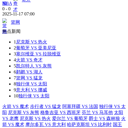
NBA
0
-
0
2025-11-17 07:00
篮网
热点新闻
1
尼克斯 VS 热火
2
葡萄牙 VS 亚美尼亚
3
塞尔维亚 VS 拉脱维亚
4
火箭 VS 奇才
5
凯尔特人 VS 灰熊
6
鹈鹕 VS 湖人
7
篮网 VS 猛龙
8
独行侠 VS 太阳
9
意大利 VS 挪威
10
独行侠 VS 太阳
火箭 VS 魔术
步行者 VS 猛龙
阿塞拜疆 VS 法国
独行侠 VS 太
阳
尼克斯 VS 灰熊
格鲁吉亚 VS 西班牙
芬兰 VS 马耳他
太阳
VS 老鹰
尼克斯 VS 热火
爱尔兰 VS 葡萄牙
爵士 VS 森林狼
火
箭 VS 魔术
摩尔多瓦 VS 意大利
哈萨克斯坦 VS 比利时
国王