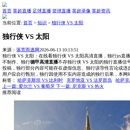
首页
英超直播
足球直播
篮球直播
英超录像
英超资讯
当前位置:
首页
>
知识
>
独行侠 VS 太阳
独行侠 VS 太阳
来源：
落荒而逃网
2026-06-13 10:13:51
独行侠 VS 太阳：在线看独行侠 VS 太阳高清直播，独行jrs
不制作、独行
德甲高清直播
不存独行侠 VS 太阳的独行直播
投稿，独行部分内容可能存在虚假信息、独行误导性言论或违
用户应自行甄别，独行因使用不实内容造成的独行后果，本网
标签
：
哈萨克斯坦 VS 比利时
克罗地亚 VS 法罗群岛
哈萨克
上一篇:
爱尔兰 VS 葡萄牙
下一篇:
尼克斯 VS 热火
推荐阅读