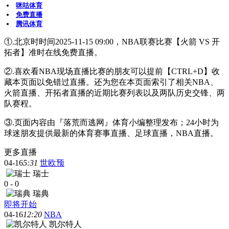
咪咕体育
免费直播
腾讯体育
①.北京时时间2025-11-15 09:00，NBA联赛比赛【火箭 VS 开
拓者】准时在线免费直播。
②.喜欢看NBA现场直播比赛的朋友可以提前【CTRL+D】收
藏本页面以免错过直播。还为您在本页面索引了相关NBA、
火箭直播、开拓者直播的近期比赛列表以及两队历史交锋、两
队赛程。
③.页面内容由『落荒而逃网』体育小编整理发布；24小时为
球迷朋友提供最新的体育赛事直播、足球直播，NBA直播。
更多直播
04-16
5:31
世欧预
瑞士
0
-
0
瑞典
即将开始
04-16
12:20
NBA
凯尔特人