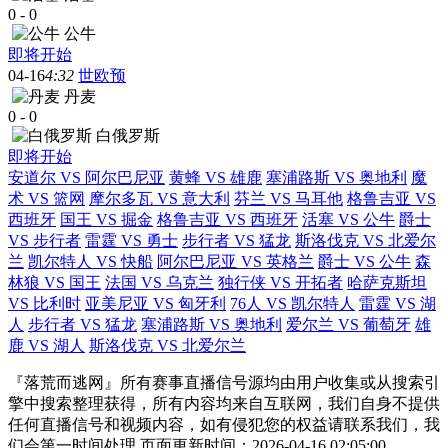
0
-
0
公牛
即将开始
04-16
4:32
世欧预
丹麦
0
-
0
白俄罗斯
即将开始
安道尔 VS 阿尔巴尼亚
黄蜂 VS 雄鹿
塞浦路斯 VS 奥地利
魔
术 VS 篮网
摩尔多瓦 VS 意大利
芬兰 VS 马耳他
格鲁吉亚 VS
西班牙
国王 VS 掘金
格鲁吉亚 VS 西班牙
活塞 VS 公牛
爵士
VS 步行者
雷霆 VS 勇士
步行者 VS 猛龙
斯洛伐克 VS 北爱尔
兰
凯尔特人 VS 快船
阿尔巴尼亚 VS 英格兰
爵士 VS 公牛
森
林狼 VS 国王
法国 VS 乌克兰
独行侠 VS 开拓者
哈萨克斯坦
VS 比利时
亚美尼亚 VS 匈牙利
76人 VS 凯尔特人
雷霆 VS 湖
人
步行者 VS 猛龙
塞浦路斯 VS 奥地利
爱尔兰 VS 葡萄牙
雄
鹿 VS 湖人
斯洛伐克 VS 北爱尔兰
『落荒而逃网』所有赛事直播信号源均由用户收集或从搜索引
擎中搜索整理获得，所有内容均来自互联网，我们自身不提供
任何直播信号和视频内容，如有侵犯您的权益请联系我们，我
们会第一时间处理 页面更新时间：2026-04-16 02:05:00