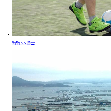
鹈鹕 VS 勇士