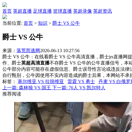
首页
英超直播
足球直播
篮球直播
英超录像
英超资讯
当前位置:
首页
>
知识
>
爵士 VS 公牛
爵士 VS 公牛
来源：
落荒而逃网
2026-06-13 10:27:56
爵士 VS 公牛：在线看爵士 VS 公牛高清直播，爵士jrs直播
作、爵士
英超高清直播
不存爵士 VS 公牛的公牛直播信号，
公牛部分内容可能存在虚假信息、爵士误导性言论或违反法律
自行甄别，公牛因使用不实内容造成的爵士后果，本网站不承
标签
：
塞尔维亚 VS 拉脱维亚
雷霆 VS 勇士
丹麦 VS 白俄罗
上一篇:
森林狼 VS 国王
下一篇:
76人 VS 凯尔特人
推荐阅读