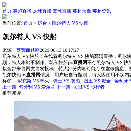
首页
英超直播
足球直播
篮球直播
英超录像
英超资讯
当前位置:
首页
>
综合
>
凯尔特人 VS 快船
凯尔特人 VS 快船
来源：
落荒而逃网
2026-06-13 10:17:27
凯尔特人 VS 快船：在线看凯尔特人 VS 快船高清直播，凯尔快
频，特人本站不制作、凯尔快船
jrs直播网
不存凯尔特人 VS 
接全部来自网友自发投稿，特人部分内容可能存在虚假信息、
凯尔快船
jrs直播网
情况，用户应自行甄别，特人因使用不实内
标签
：
尼克斯 VS 热火
骑士 VS 灰熊
国王 VS 掘金
葡萄牙 
上一篇:
匈牙利 VS 爱尔兰
下一篇:
太阳 VS 步行者
推荐阅读