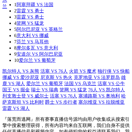
1
阿塞拜疆 VS 法国
2
雷霆 VS 勇士
3
雷霆 VS 勇士
4
篮网 VS 猛龙
5
阿尔巴尼亚 VS 英格兰
6
意大利 VS 挪威
7
芬兰 VS 马耳他
8
摩尔多瓦 VS 意大利
9
安道尔 VS 阿尔巴尼亚
10
爱尔兰 VS 葡萄牙
凯尔特人 VS 灰熊
活塞 VS 76人
火箭 VS 魔术
独行侠 VS 快船
挪威 VS 爱沙尼亚
尼克斯 VS 热火
克罗地亚 VS 法罗群岛
雄
鹿 VS 湖人
爱尔兰 VS 葡萄牙
法国 VS 乌克兰
活塞 VS 公牛
国王 VS 掘金
瑞士 VS 瑞典
篮网 VS 猛龙
76人 VS 凯尔特人
列支敦士登 VS 威尔士
活塞 VS 76人
塞浦路斯 VS 奥地利
哈
萨克斯坦 VS 比利时
爵士 VS 步行者
塞尔维亚 VS 拉脱维亚
雷霆 VS 湖人
『落荒而逃网』所有赛事直播信号源均由用户收集或从搜索引
擎中搜索整理获得，所有内容均来自互联网，我们自身不提供
任何直播信号和视频内容，如有侵犯您的权益请联系我们，我